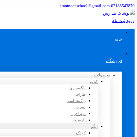
iranmodeschool@gmail.com
02188543870
ورود
ثبت نام
خانه
فروشگاه
محصولات
کتاب
الگوسازی
طراحی
رنگ‌شناسی
نساجی
نرم افزار
تاریخ مد
الگو
کودک