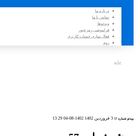
درباره ما
تماس با ما
ویدئوها
فراموشی رمزعبور
فعال سازی حساب کاربری
زوم
خانه
ویدئو شماره 57
3 فروردین 1402
1402-08-04 13:29
ویدئو شماره 57