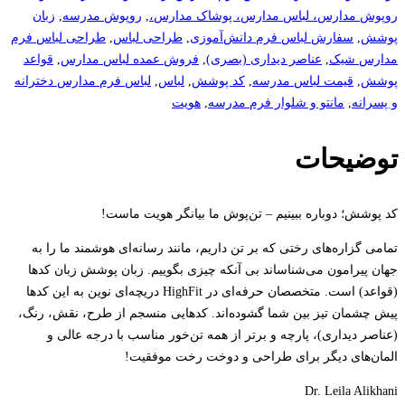
روپوش مدارس، لباس مدارس، پوشاک مدارس،
,
روپوش مدرسه
,
زبان
پوشش
,
سفارش لباس فرم دانش‌آموزی
,
طراحی لباس
,
طراحی لباس فرم
مدارس شیک
,
عناصر دیداری (بصری)
,
فروش عمده لباس مدارس
,
قواعد
پوشش
,
قیمت لباس مدرسه
,
کد پوشش
,
لباس
,
لباس فرم مدارس دخترانه
و پسرانه
,
مانتو و شلوار فرم مدرسه
,
هویت
توضیحات
کد پوشش؛ دوباره ببینیم – تن‌پوش ما بیانگر هویت ماست!
تمامی گزاره‌های رختی که بر تن داریم، مانند رسانه‌ای هوشمند ما را به
جهان پیرامون می‌شناساند بی آنکه چیزی بگوییم. زبان پوشش زبان کدها
(قواعد) است. متخصصان حرفه‌ای در HighFit دریچه‌ای نوین به این کدها
پیش چشمان تیز بین شما گشوده‌اند. کدهایی منسجم از طرح، نقش، رنگ،
(عناصر دیداری)، پارچه و برتر از همه تن‌خور مناسب با درجه عالی و
المان‌های دیگر برای طراحی و دوخت رخت موفقیت!
Dr. Leila Alikhani