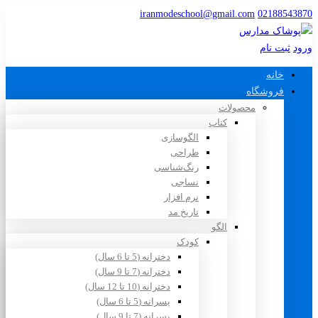
iranmodeschool@gmail.com
02188543870
ورود
ثبت نام
خانه
فروشگاه
محصولات
کتاب
الگوسازی
طراحی
رنگ‌شناسی
نساجی
نرم افزار
تاریخ مد
الگو
کودک
دخترانه (5 تا 6 سال)
دخترانه (7 تا 9 سال)
دخترانه (10 تا 12 سال)
پسرانه (5 تا 6 سال)
پسرانه (7 تا 9 سال)