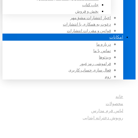
چاپ کتاب
پخش و فروش
اخبار انتشارات مشق‌مهر
دعوت به همکاری با انتشارات
قوانین و مقررات انتشارات
امکانات
درباره ما
تماس با ما
ویدئوها
فراموشی رمزعبور
فعال سازی حساب کاربری
زوم
خانه
محصولات
لباس فرم مدارس
روپوش دخترانه ابتدایی
روپوش مدارس 2521