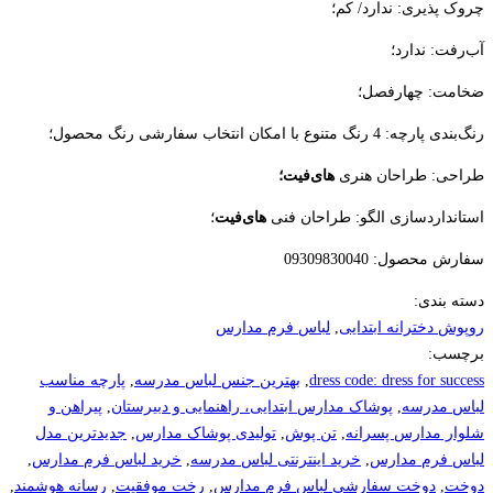
چروک پذیری: ندارد/ کم؛
آب‌رفت: ندارد؛
ضخامت: چهارفصل؛
رنگ‌بندی پارچه: 4 رنگ متنوع با امکان انتخاب سفارشی رنگ محصول؛
طراحی: طراحان هنری
های‌فیت؛
استانداردسازی الگو: طراحان فنی
های‌فیت
؛
سفارش محصول: 09309830040
دسته بندی:
روپوش دخترانه ابتدایی
,
لباس فرم مدارس
برچسب:
dress code: dress for success
,
بهترین جنس لباس مدرسه
,
پارچه مناسب
لباس مدرسه
,
پوشاک مدارس ابتدایی، راهنمایی و دبیرستان
,
پیراهن و
شلوار مدارس پسرانه
,
تن پوش
,
تولیدی پوشاک مدارس
,
جدیدترین مدل
لباس فرم مدارس
,
خرید اینترنتی لباس مدرسه
,
خرید لباس فرم مدارس
,
دوخت
,
دوخت سفارشی لباس فرم مدارس
,
رخت موفقیت
,
رسانه هوشمند
,