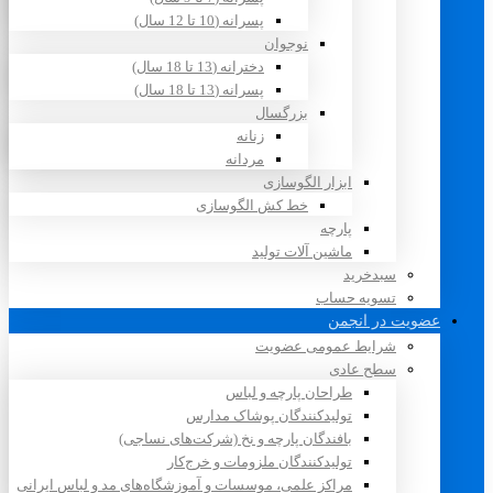
پسرانه (10 تا 12 سال)
نوجوان
دخترانه (13 تا 18 سال)
پسرانه (13 تا 18 سال)
بزرگسال
زنانه
مردانه
ابزار الگوسازی
خط کش الگوسازی
پارچه
ماشین آلات تولید
سبدخرید
تسویه حساب
عضویت در انجمن
شرایط عمومی عضویت
سطح عادی
طراحان پارچه و لباس
تولیدکنندگان پوشاک مدارس
بافندگان پارچه و نخ (شرکت‌های نساجی)
تولیدکنندگان ملزومات و خرج‌کار
مراکز علمی، موسسات و آموزشگاه‌های مد و لباس ایرانی