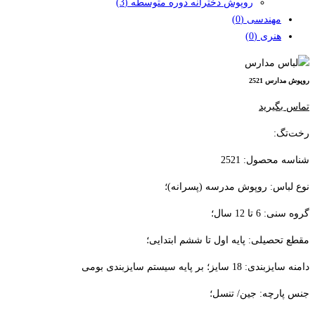
روپوش دخترانه دوره متوسطه
(3)
مهندسی
(0)
هنری
(0)
روپوش مدارس 2521
تماس بگیرید
رخت‌تگ:
شناسه محصول: 2521
نوع لباس: روپوش مدرسه (پسرانه)؛
گروه سنی: 6 تا 12 سال؛
مقطع تحصیلی: پایه اول تا ششم ابتدایی؛
دامنه سایزبندی: 18 سایز؛ بر پایه سیستم سایزبندی بومی
جنس پارچه: جین/ تنسل؛