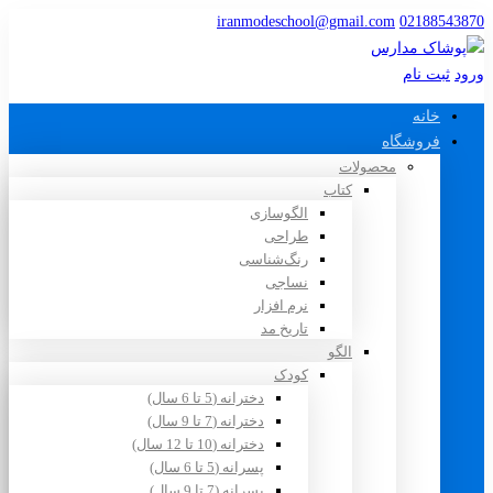
iranmodeschool@gmail.com
02188543870
ورود
ثبت نام
خانه
فروشگاه
محصولات
کتاب
الگوسازی
طراحی
رنگ‌شناسی
نساجی
نرم افزار
تاریخ مد
الگو
کودک
دخترانه (5 تا 6 سال)
دخترانه (7 تا 9 سال)
دخترانه (10 تا 12 سال)
پسرانه (5 تا 6 سال)
پسرانه (7 تا 9 سال)