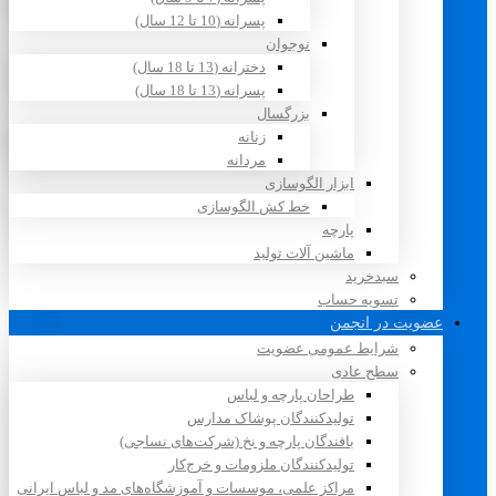
پسرانه (10 تا 12 سال)
نوجوان
دخترانه (13 تا 18 سال)
پسرانه (13 تا 18 سال)
بزرگسال
زنانه
مردانه
ابزار الگوسازی
خط کش الگوسازی
پارچه
ماشین آلات تولید
سبدخرید
تسویه حساب
عضویت در انجمن
شرایط عمومی عضویت
سطح عادی
طراحان پارچه و لباس
تولیدکنندگان پوشاک مدارس
بافندگان پارچه و نخ (شرکت‌های نساجی)
تولیدکنندگان ملزومات و خرج‌کار
مراکز علمی، موسسات و آموزشگاه‌های مد و لباس ایرانی