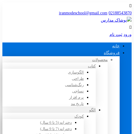
iranmodeschool@gmail.com
02188543870
ورود
ثبت نام
خانه
فروشگاه
محصولات
کتاب
الگوسازی
طراحی
رنگ‌شناسی
نساجی
نرم افزار
تاریخ مد
الگو
کودک
دخترانه (5 تا 6 سال)
دخترانه (7 تا 9 سال)