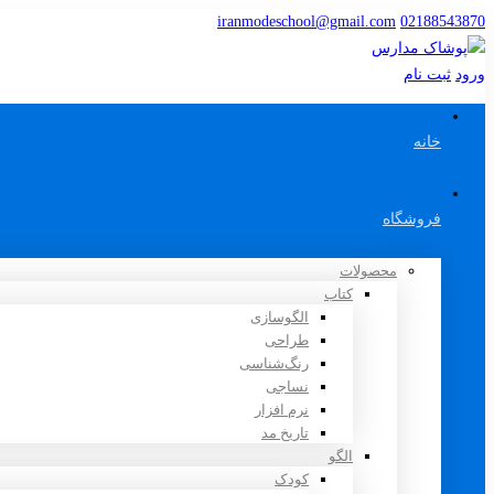
iranmodeschool@gmail.com
02188543870
ورود
ثبت نام
خانه
فروشگاه
محصولات
کتاب
الگوسازی
طراحی
رنگ‌شناسی
نساجی
نرم افزار
تاریخ مد
الگو
کودک