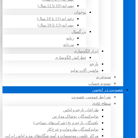
پسرانه (10 تا 12 سال)
نوجوان
دخترانه (13 تا 18 سال)
پسرانه (13 تا 18 سال)
بزرگسال
زنانه
مردانه
ابزار الگوسازی
خط کش الگوسازی
پارچه
ماشین آلات تولید
سبدخرید
تسویه حساب
عضویت در انجمن
شرایط عمومی عضویت
سطح عادی
طراحان پارچه و لباس
تولیدکنندگان پوشاک مدارس
بافندگان پارچه و نخ (شرکت‌های نساجی)
تولیدکنندگان ملزومات و خرج‌کار
مراکز علمی، موسسات و آموزشگاه‌های مد و لباس ایرانی