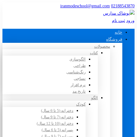
iranmodeschool@gmail.com
02188543870
ورود
ثبت نام
خانه
فروشگاه
محصولات
کتاب
الگوسازی
طراحی
رنگ‌شناسی
نساجی
نرم افزار
تاریخ مد
الگو
کودک
دخترانه (5 تا 6 سال)
دخترانه (7 تا 9 سال)
دخترانه (10 تا 12 سال)
پسرانه (5 تا 6 سال)
پسرانه (7 تا 9 سال)