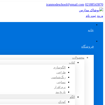
iranmodeschool@gmail.com
02188543870
ورود
ثبت نام
خانه
فروشگاه
محصولات
کتاب
الگوسازی
طراحی
رنگ‌شناسی
نساجی
نرم افزار
تاریخ مد
الگو
کودک