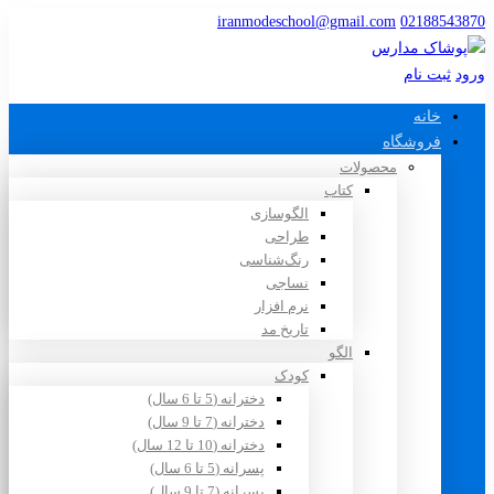
iranmodeschool@gmail.com
02188543870
ورود
ثبت نام
خانه
فروشگاه
محصولات
کتاب
الگوسازی
طراحی
رنگ‌شناسی
نساجی
نرم افزار
تاریخ مد
الگو
کودک
دخترانه (5 تا 6 سال)
دخترانه (7 تا 9 سال)
دخترانه (10 تا 12 سال)
پسرانه (5 تا 6 سال)
پسرانه (7 تا 9 سال)