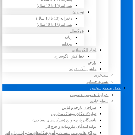
پسرانه (10 تا 12 سال)
نوجوان
دخترانه (13 تا 18 سال)
پسرانه (13 تا 18 سال)
بزرگسال
زنانه
مردانه
ابزار الگوسازی
خط کش الگوسازی
پارچه
ماشین آلات تولید
سبدخرید
تسویه حساب
عضویت در انجمن
شرایط عمومی عضویت
سطح عادی
طراحان پارچه و لباس
تولیدکنندگان پوشاک مدارس
بافندگان پارچه و نخ (شرکت‌های نساجی)
تولیدکنندگان ملزومات و خرج‌کار
مراکز علمی، موسسات و آموزشگاه‌های مد و لباس ایرانی