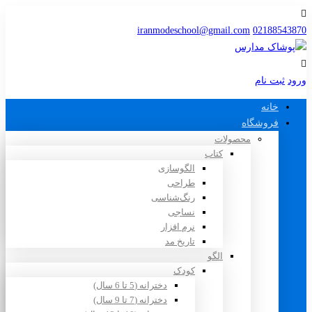
iranmodeschool@gmail.com
02188543870
ورود
ثبت نام
خانه
فروشگاه
محصولات
کتاب
الگوسازی
طراحی
رنگ‌شناسی
نساجی
نرم افزار
تاریخ مد
الگو
کودک
دخترانه (5 تا 6 سال)
دخترانه (7 تا 9 سال)